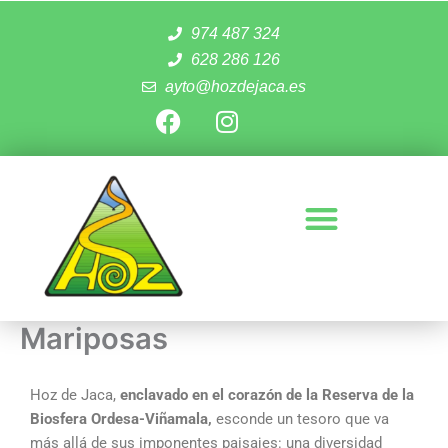
Ir
974 487 324
al
contenido
628 286 126
ayto@hozdejaca.es
F
I
a
n
c
s
e
t
b
a
o
g
o
r
k
a
m
Mariposas
Hoz de Jaca,
enclavado en el corazón de la Reserva de la
Biosfera Ordesa-Viñamala,
esconde un tesoro que va
más allá de sus imponentes paisajes: una diversidad