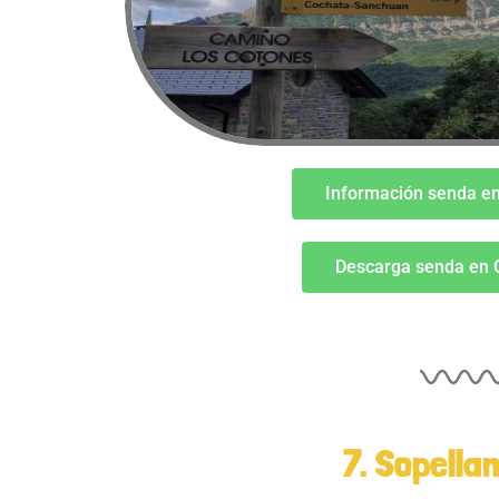
Información senda e
Descarga senda en
7. Sopella