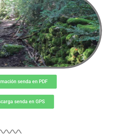
rmación senda en PDF
carga senda en GPS