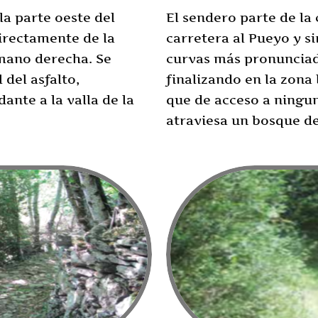
la parte oeste del
El sendero parte de la
irectamente de la
carretera al Pueyo y si
 mano derecha. Se
curvas más pronunciad
 del asfalto,
finalizando en la zona
nte a la valla de la
que de acceso a ningun
atraviesa un bosque d