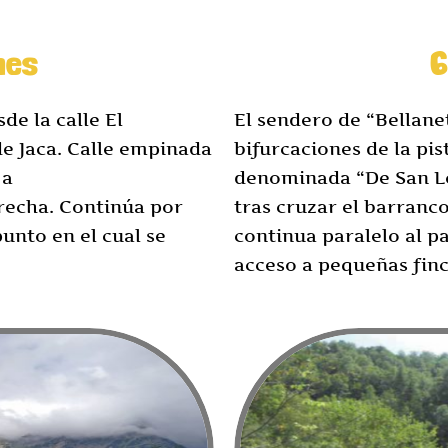
nes
6
de la calle El
El sendero de “Bellanet
de Jaca. Calle empinada
bifurcaciones de la pis
 a
denominada “De San Lo
erecha. Continúa por
tras cruzar el barranc
 punto en el cual se
continua paralelo al p
acceso a pequeñas finc