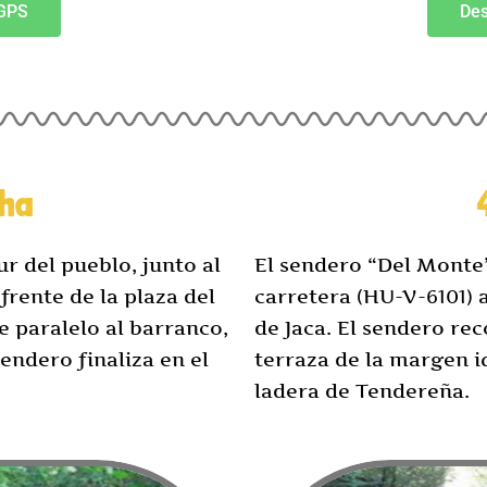
 GPS
Des
cha
r del pueblo, junto al
El sendero “Del Monte”,
frente de la plaza del
carretera (HU-V-6101) 
 paralelo al barranco,
de Jaca. El sendero rec
endero finaliza en el
terraza de la margen iq
ladera de Tendereña.