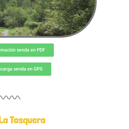
rmación senda en PDF
carga senda en GPS
 La Tosquera