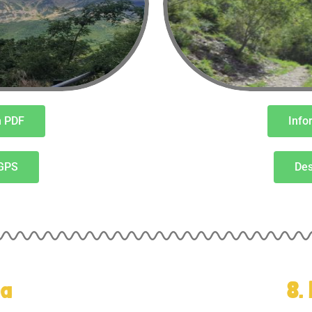
n PDF
Info
 GPS
Des
na
8.